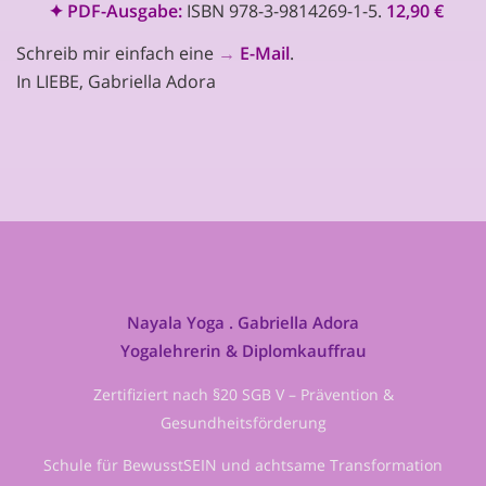
✦
PDF-Ausgabe:
ISBN 978-3-9814269-1-5.
12,90 €
Schreib mir einfach eine
→
E-Mail
.
In LIEBE, Gabriella Adora
Nayala Yoga . Gabriella Adora
Yogalehrerin & Diplomkauffrau
Zertifiziert nach §20 SGB V – Prävention &
Gesundheitsförderung
Schule für BewusstSEIN und achtsame Transformation