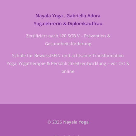
Nayala Yoga . Gabriella Adora
Yogalehrerin & Diplomkauffrau
Zertifiziert nach §20 SGB V – Prävention &
Gesundheitsförderung
Schule für BewusstSEIN und achtsame Transformation
Yoga, Yogatherapie & Persönlichkeitsentwicklung – vor Ort &
online
© 2026
Nayala Yoga