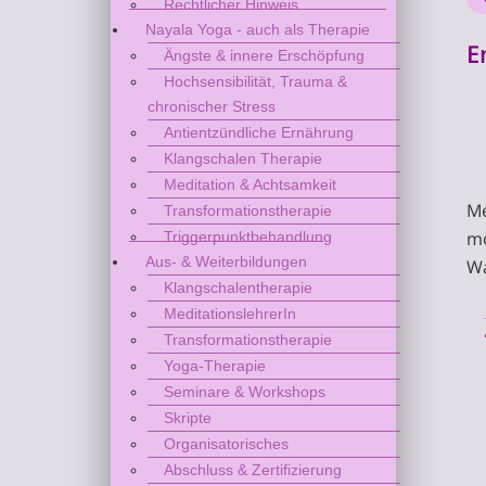
Rechtlicher Hinweis
Nayala Yoga - auch als Therapie
E
Ängste & innere Erschöpfung
Hochsensibilität, Trauma &
chronischer Stress
Antientzündliche Ernährung
Klangschalen Therapie
Meditation & Achtsamkeit
Me
Transformationstherapie
mö
Triggerpunktbehandlung
Aus- & Weiterbildungen
Wa
Klangschalentherapie
MeditationslehrerIn
Transformationstherapie
Yoga-Therapie
Seminare & Workshops
Skripte
Organisatorisches
Abschluss & Zertifizierung