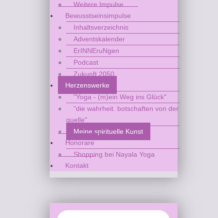
Weitere Impulse
Bewusstseinsimpulse
Inhaltsverzeichnis
Adventskalender
ErINNEruNgen
Podcast
Zukunft 2050
Herzenswerke
"Yoga - (m)ein Weg ins Glück"
"die wahrheit. botschaften von der
quelle"
Meine spirituelle Kunst
Honorare
Shopping bei Nayala Yoga
Kontakt