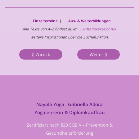
→
Einzeltermine
|
→
Aus- & Weiterbildungen
Alle Texte von A–Z findest du im
→
Inhaltsverzeichnis
,
weitere Inspirationen über die Suchefunktion.
Zurück
Weiter
Nayala Yoga . Gabriella Adora
Yogalehrerin & Diplomkauffrau
Zertifiziert nach §20 SGB V – Prävention &
Gesundheitsförderung