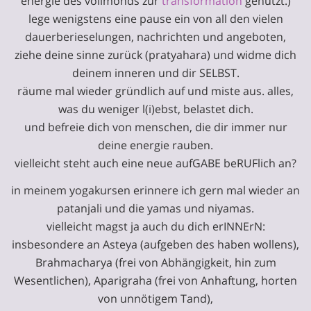
energie des vollmonds zur
transformation
genutzt.)
lege wenigstens eine pause ein von all den vielen
dauerberieselungen, nachrichten und angeboten,
ziehe deine sinne zurück (pratyahara) und widme dich
deinem inneren und dir SELBST.
räume mal wieder gründlich auf und miste aus. alles,
was du weniger l(i)ebst, belastet dich.
und befreie dich von menschen, die dir immer nur
deine energie rauben.
vielleicht steht auch eine neue aufGABE beRUFlich an?
in meinem yogakursen erinnere ich gern mal wieder an
patanjali und die yamas und niyamas.
vielleicht magst ja auch du dich erINNErN:
insbesondere an Asteya (aufgeben des haben wollens),
Brahmacharya (frei von Abhängigkeit, hin zum
Wesentlichen), Aparigraha (frei von Anhaftung, horten
von unnötigem Tand),